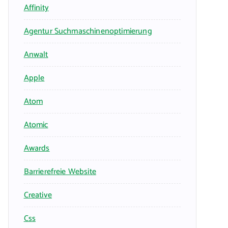
Affinity
Agentur Suchmaschinenoptimierung
Anwalt
Apple
Atom
Atomic
Awards
Barrierefreie Website
Creative
Css