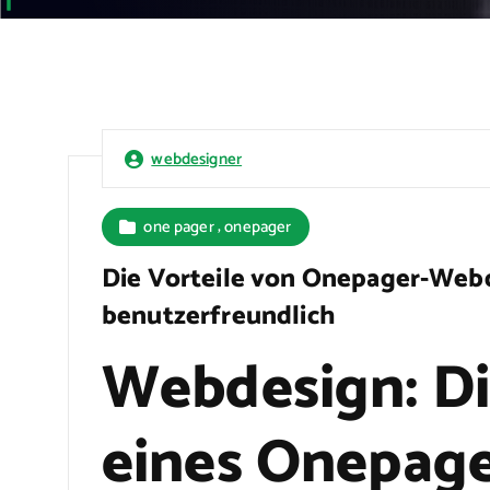
webdesigner
,
one pager
onepager
Die Vorteile von Onepager-Webd
benutzerfreundlich
Webdesign: Di
eines Onepage