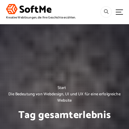
S
p
r
Kreative Weblösungen, die Ihre Geschichte erzählen.
i
n
g
e
z
u
m
I
n
h
a
Start
l
Die Bedeutung von Webdesign, UI und UX für eine erfolgreiche
t
Website
Tag gesamterlebnis