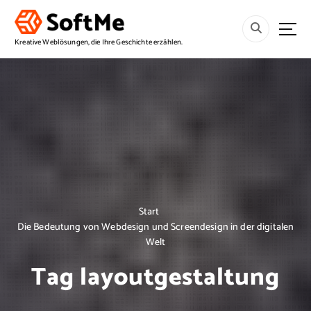
S
p
r
Kreative Weblösungen, die Ihre Geschichte erzählen.
i
n
g
e
z
u
m
I
n
h
a
Start
l
Die Bedeutung von Webdesign und Screendesign in der digitalen
t
Welt
Tag layoutgestaltung