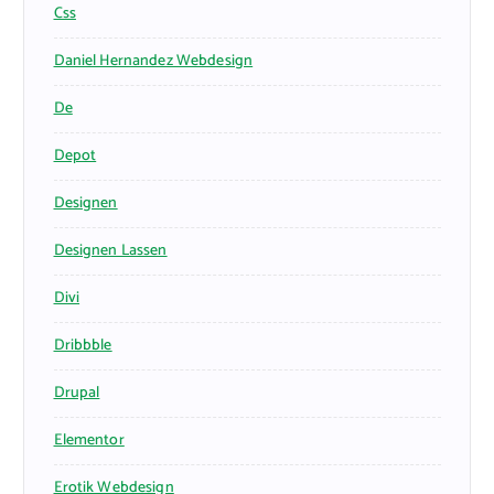
Css
Daniel Hernandez Webdesign
De
Depot
Designen
Designen Lassen
Divi
Dribbble
Drupal
Elementor
Erotik Webdesign