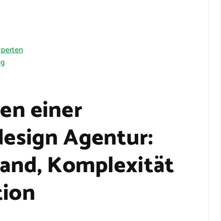
xperten
ng
en einer
esign Agentur:
and, Komplexität
ion