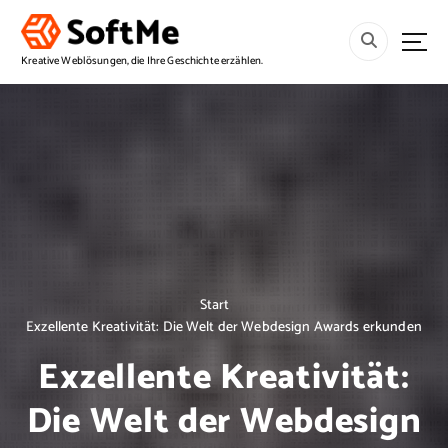
S
p
r
Kreative Weblösungen, die Ihre Geschichte erzählen.
i
n
g
e
z
u
m
I
n
h
a
Start
l
Exzellente Kreativität: Die Welt der Webdesign Awards erkunden
t
Exzellente Kreativität:
Die Welt der Webdesign