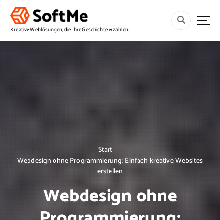
S
p
r
Kreative Weblösungen, die Ihre Geschichte erzählen.
i
n
g
e
z
u
m
I
n
h
a
Start
l
Webdesign ohne Programmierung: Einfach kreative Websites
t
erstellen
Webdesign ohne
Programmierung: