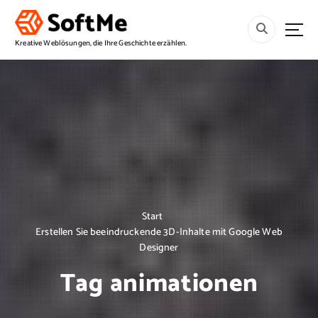
S
p
r
Kreative Weblösungen, die Ihre Geschichte erzählen.
i
n
g
e
z
u
m
I
n
h
a
Start
l
Erstellen Sie beeindruckende 3D-Inhalte mit Google Web
t
Designer
Tag animationen