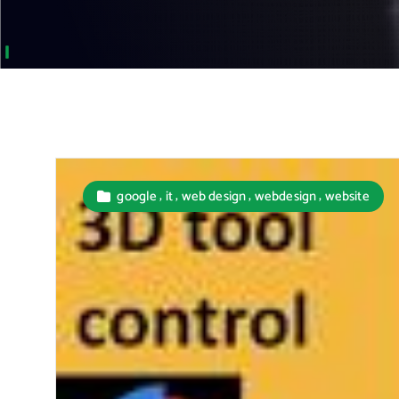
,
,
,
,
google
it
web design
webdesign
website