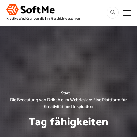
S
p
r
Kreative Weblösungen, die Ihre Geschichte erzählen.
i
n
g
e
z
u
m
I
n
h
a
Start
l
Die Bedeutung von Dribbble im Webdesign: Eine Plattform für
t
Kreativität und Inspiration
Tag fähigkeiten