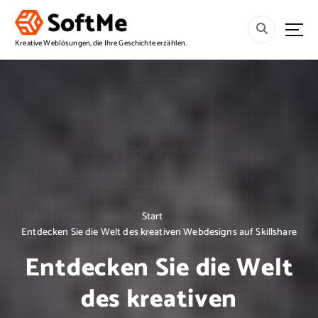
S
p
r
Kreative Weblösungen, die Ihre Geschichte erzählen.
i
n
g
e
z
u
m
I
n
h
a
Start
l
Entdecken Sie die Welt des kreativen Webdesigns auf Skillshare
t
Entdecken Sie die Welt
des kreativen