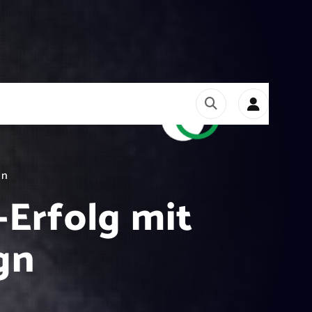
gn
-Erfolg mit
gn