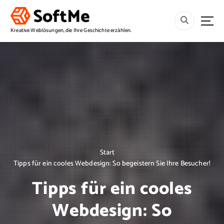
S
p
r
Kreative Weblösungen, die Ihre Geschichte erzählen.
i
n
g
e
z
u
m
I
n
h
a
Start
l
Tipps für ein cooles Webdesign: So begeistern Sie Ihre Besucher!
t
Tipps für ein cooles
Webdesign: So