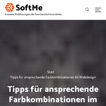
S
p
r
Kreative Weblösungen, die Ihre Geschichte erzählen.
i
n
g
e
z
u
m
I
n
h
a
Start
l
Tipps für ansprechende Farbkombinationen im Webdesign
t
Tipps für ansprechende
Farbkombinationen im