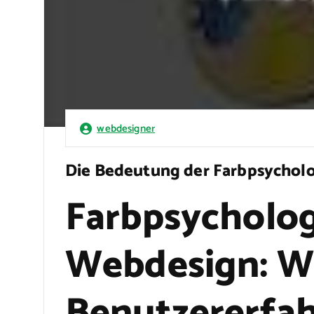
webdesigner
Die Bedeutung der Farbpsychol
Farbpsycholog
Webdesign: Wi
Benutzererfa