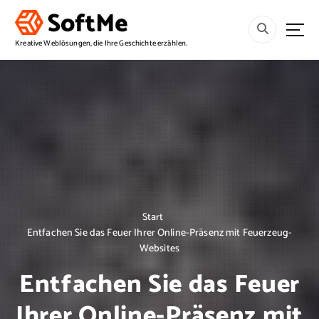
S
p
r
Kreative Weblösungen, die Ihre Geschichte erzählen.
i
n
g
e
z
u
m
I
n
h
a
Start
l
Entfachen Sie das Feuer Ihrer Online-Präsenz mit Feuerzeug-
t
Websites
Entfachen Sie das Feuer
Ihrer Online-Präsenz mit