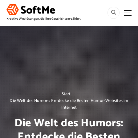
S
p
r
Kreative Weblösungen, die Ihre Geschichte erzählen.
i
n
g
e
z
u
m
I
n
h
a
Start
l
Die Welt des Humors: Entdecke die Besten Humor-Websites im
t
Internet
Die Welt des Humors:
Entdecke die Besten