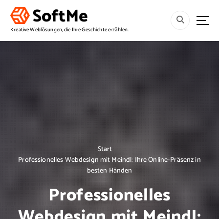
S
p
r
Kreative Weblösungen, die Ihre Geschichte erzählen.
i
n
g
e
z
u
m
I
n
h
a
Start
l
Professionelles Webdesign mit Meindl: Ihre Online-Präsenz in
t
besten Händen
Professionelles
Webdesign mit Meindl: