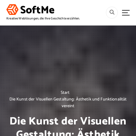
S
p
r
Kreative Weblösungen, die Ihre Geschichte erzählen.
i
n
g
e
z
u
m
I
n
h
a
Start
l
Die Kunst der Visuellen Gestaltung: Ästhetik und Funktionalität
t
vereint
Die Kunst der Visuellen
Gestaltung: Ästhetik