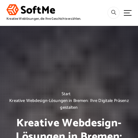
S
p
r
Kreative Weblösungen, die Ihre Geschichte erzählen.
i
n
g
e
z
u
m
I
n
h
a
Start
l
Kreative Webdesign-Lösungen in Bremen: Ihre Digitale Präsenz
t
gestalten
Kreative Webdesign-
Lösungen in Bremen: