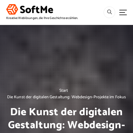
S
p
r
Kreative Weblösungen, die Ihre Geschichte erzählen.
i
n
g
e
z
u
m
I
n
h
a
Start
l
Die Kunst der digitalen Gestaltung: Webdesign-Projekte im Fokus
t
Die Kunst der digitalen
Gestaltung: Webdesign-