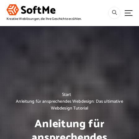
S
p
r
Kreative Weblösungen, die Ihre Geschichte erzählen.
i
n
g
e
z
u
m
I
n
h
a
Start
l
Anleitung für ansprechendes Webdesign: Das ultimative
t
Webdesign Tutorial
Anleitung für
ansprechendes