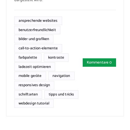
dargestellt wird.
ansprechende websites
benutzerfreundlichkeit
bilder und grafiken
call-to-action-elemente
farbpalette
kontraste
Kommentare 0
ladezeit optimieren
mobile geräte
navigation
responsives design
schriftarten
tipps und tricks
webdesign tutorial