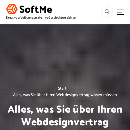
S
p
r
Kreative Weblösungen, die Ihre Geschichte erzählen.
i
n
g
e
z
u
m
I
n
h
a
Start
l
Alles, was Sie über Ihren Webdesignvertrag wissen müssen
t
Alles, was Sie über Ihren
Webdesignvertrag