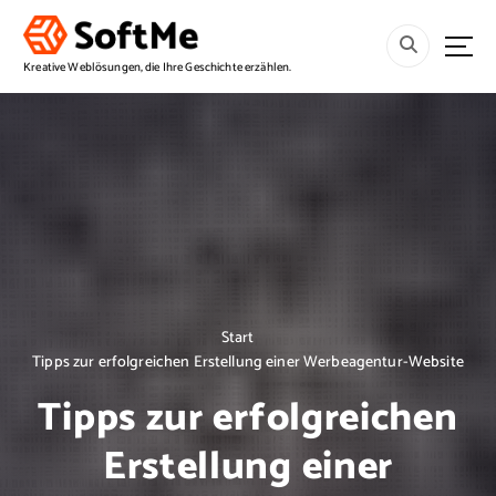
S
p
r
Kreative Weblösungen, die Ihre Geschichte erzählen.
i
n
g
e
z
u
m
I
n
h
a
Start
l
Tipps zur erfolgreichen Erstellung einer Werbeagentur-Website
t
Tipps zur erfolgreichen
Erstellung einer