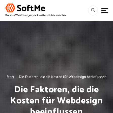
S
p
r
Kreative Weblösungen, die Ihre Geschichte erzählen.
i
n
g
e
z
u
m
I
n
h
a
Start
Die Faktoren, die die Kosten für Webdesign beeinflussen
l
Die Faktoren, die die
t
Kosten für Webdesign
beeinflussen