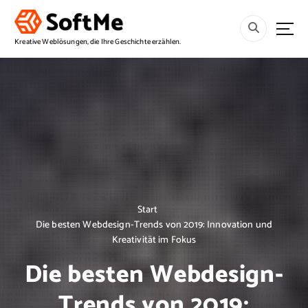
S
p
r
Kreative Weblösungen, die Ihre Geschichte erzählen.
i
n
g
e
z
u
m
I
n
h
a
Start
l
Die besten Webdesign-Trends von 2019: Innovation und
t
Kreativität im Fokus
Die besten Webdesign-
Trends von 2019: