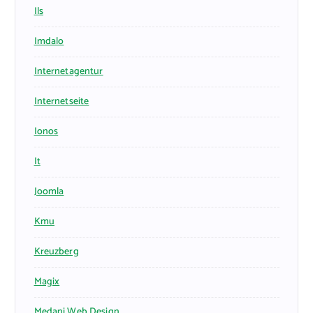
Ils
Imdalo
Internetagentur
Internetseite
Ionos
It
Joomla
Kmu
Kreuzberg
Magix
Medani Web Design