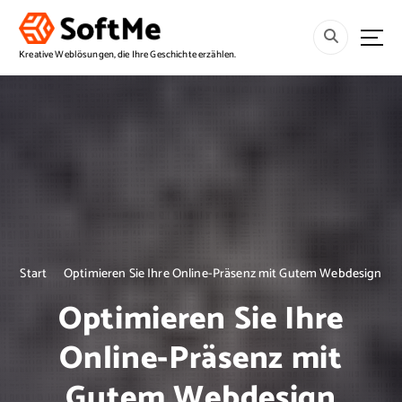
S
p
r
Kreative Weblösungen, die Ihre Geschichte erzählen.
i
n
g
e
z
u
m
I
n
h
a
Start
Optimieren Sie Ihre Online-Präsenz mit Gutem Webdesign
l
Optimieren Sie Ihre
t
Online-Präsenz mit
Gutem Webdesign