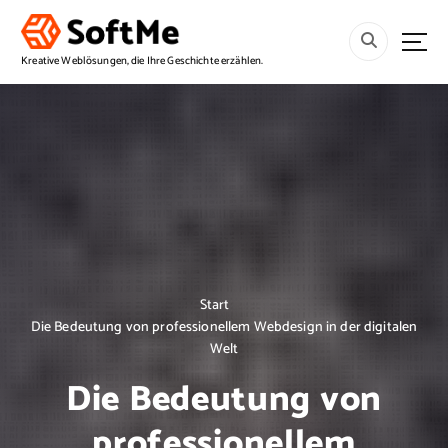
S
p
r
Kreative Weblösungen, die Ihre Geschichte erzählen.
i
n
g
e
z
u
m
I
n
h
a
Start
l
Die Bedeutung von professionellem Webdesign in der digitalen
t
Welt
Die Bedeutung von
professionellem