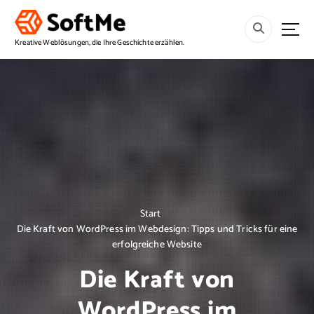
S
p
r
Kreative Weblösungen, die Ihre Geschichte erzählen.
i
n
g
e
z
u
m
I
n
h
a
Start
l
Die Kraft von WordPress im Webdesign: Tipps und Tricks für eine
t
erfolgreiche Website
Die Kraft von
WordPress im