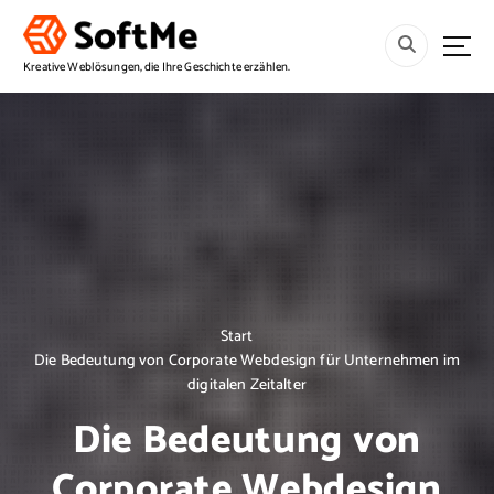
S
p
r
Kreative Weblösungen, die Ihre Geschichte erzählen.
i
n
g
e
z
u
m
I
n
h
a
Start
l
Die Bedeutung von Corporate Webdesign für Unternehmen im
t
digitalen Zeitalter
Die Bedeutung von
Corporate Webdesign