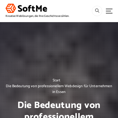
S
p
r
Kreative Weblösungen, die Ihre Geschichte erzählen.
i
n
g
e
z
u
m
I
n
h
a
Start
l
Die Bedeutung von professionellem Webdesign für Unternehmen
t
in Essen
Die Bedeutung von
professionellem