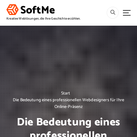
S
p
r
Kreative Weblösungen, die Ihre Geschichte erzählen.
i
n
g
e
z
u
m
I
n
h
a
Start
l
Die Bedeutung eines professionellen Webdesigners für Ihre
t
Online-Präsenz
Die Bedeutung eines
professionellen